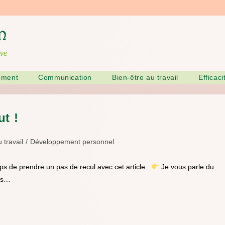
ement
Communication
Bien-être au travail
Efficac
ut !
 travail
/
Développement personnel
ps de prendre un pas de recul avec cet article...
Je vous parle du
pas…