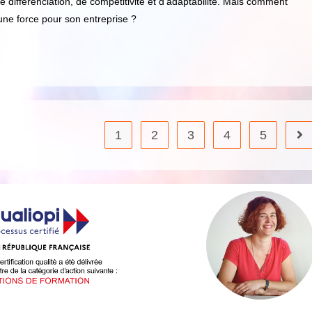
de différenciation, de compétitivité et d’adaptabilité. Mais comment
 une force pour son entreprise ?
1
2
3
4
5